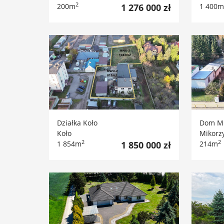
2
200m
1 276 000 zł
1 400m
Działka Koło
Dom Mi
Koło
Mikorz
2
2
1 854m
1 850 000 zł
214m