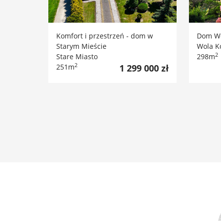
Komfort i przestrzeń - dom w
Dom Wo
Starym Mieście
Wola K
2
Stare Miasto
298m
2
251m
1 299 000 zł