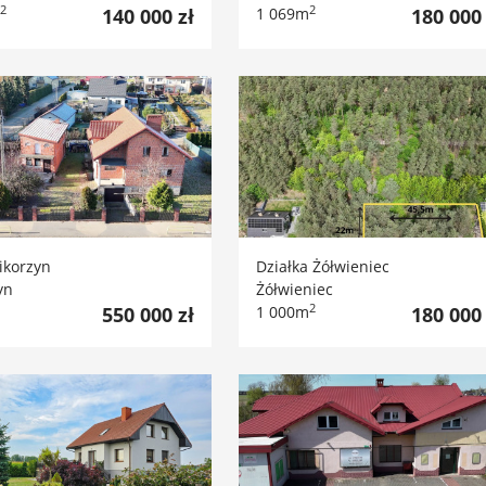
2
2
140 000 zł
1 069m
180 000 
korzyn
Działka Żółwieniec
yn
Żółwieniec
2
550 000 zł
1 000m
180 000 