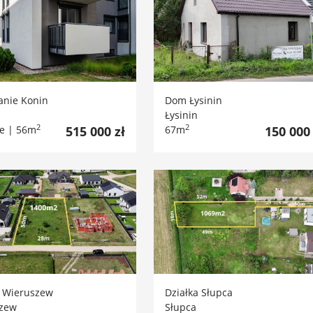
anie Konin
Dom Łysinin
Łysinin
2
2
je | 56m
515 000 zł
67m
150 000 
a Wieruszew
Działka Słupca
zew
Słupca