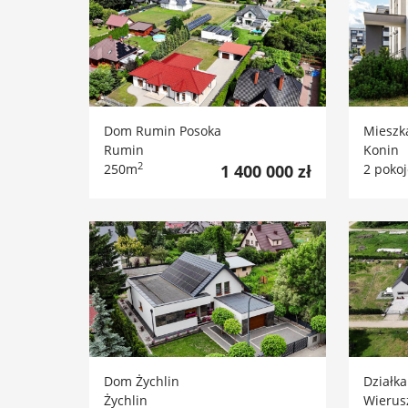
Dom Rumin Posoka
Mieszk
Rumin
Konin
2
250m
1 400 000 zł
2 poko
Dom Żychlin
Działk
Żychlin
Wierus